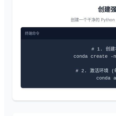
创建
创建一个干净的 Pytho
终端命令
# 1. 创建
conda create -n
# 2. 激活环境 
conda 