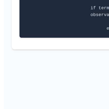
    if term
        observa