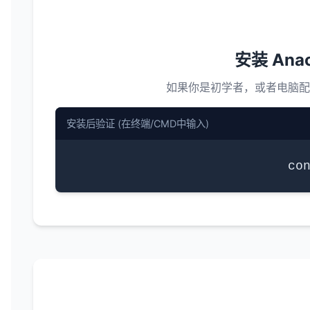
安装 Anac
如果你是初学者，或者电脑
安装后验证 (在终端/CMD中输入)
co