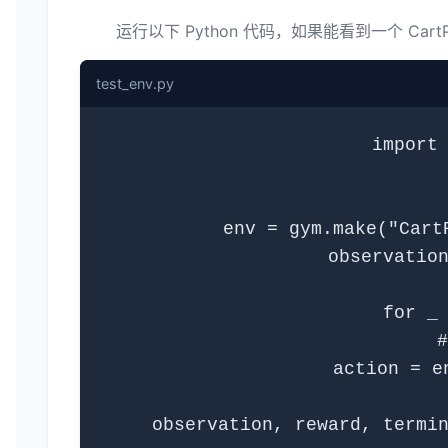
运行以下 Python 代码，如果能看到一个 Ca
test_env.py
import 
env = gym.make("Cart
observation
for _ 
   
    action = e
 
    observation, reward, termin