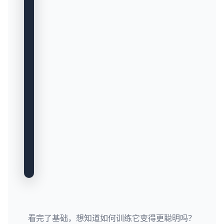
for
 _ 
in
range
(
1000
):

# 3. 随机选择动作 (0:向左, 1:向右)
    action = env.action_space.sample()
# 4. 执行动作，获取反馈
    obs, reward, term, trunc, info = e
# 5. 游戏结束则重置
if
 term 
or
 trunc:

        observation, info = env.reset(
env.close()
看完了基础，想知道如何训练它变得更聪明吗？