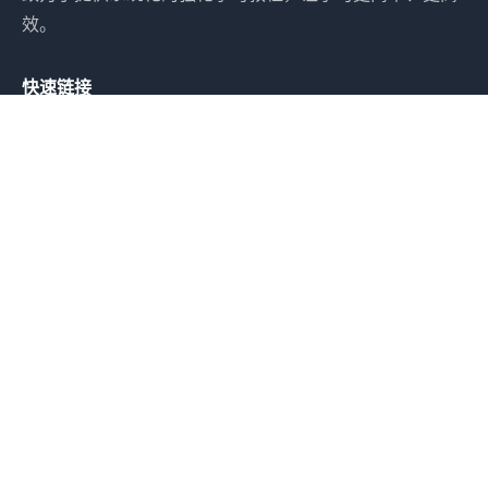
效。
快速链接
基础概念
入门教程
算法介绍
资源
Gymnasium文档
Stable-Baselines3
PyTorch