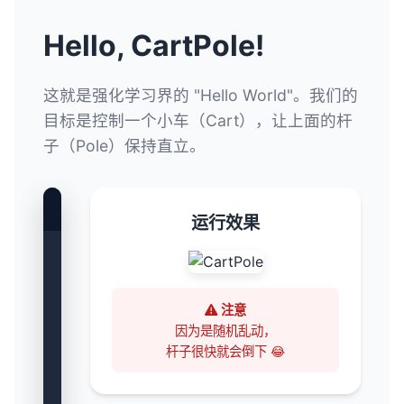
Hello, CartPole!
这就是强化学习界的 "Hello World"。我们的
目标是控制一个小车（Cart），让上面的杆
子（Pole）保持直立。
main.py
运行效果
import
 gymnasium 
as
 gym

# 1. 创建环境 (Human 模式可以看到动画)
注意
因为是随机乱动，
env = gym.make(
"CartPole-v1"
, render_
杆子很快就会倒下 😂
# 2. 重置环境
observation, info = env.reset()
