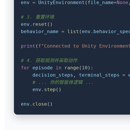
env
 = 
UnityEnvironment
(
file_name
=
None
# 3. 重置环境
env
.
reset
behavior_name
 = 
list
(
env
.
behavior_spe
print
(
f"Connected to Unity Environmen
# 4. 获取观测并采取动作
for
episode
in
range
(
10
):

decision_steps
, 
terminal_steps
 = 
# ... 你的智能体逻辑 ...
env
.
step
()

env
.
close
()