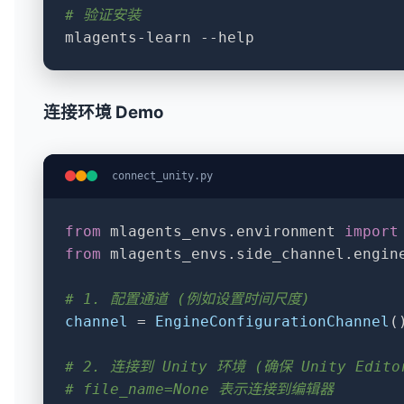
# 验证安装
mlagents-learn --help
连接环境 Demo
connect_unity.py
from
 mlagents_envs.environment 
import
from
 mlagents_envs.side_channel.engin
# 1. 配置通道 (例如设置时间尺度)
channel
 = 
EngineConfigurationChannel
()
# 2. 连接到 Unity 环境 (确保 Unity Ed
# file_name=None 表示连接到编辑器