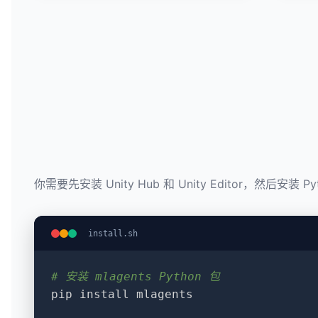
你需要先安装 Unity Hub 和 Unity Editor，然后安装 Py
install.sh
# 安装 mlagents Python 包
pip install mlagents
