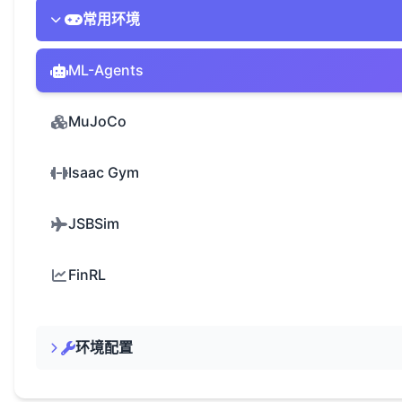
常用环境
ML-Agents
MuJoCo
Isaac Gym
JSBSim
FinRL
环境配置