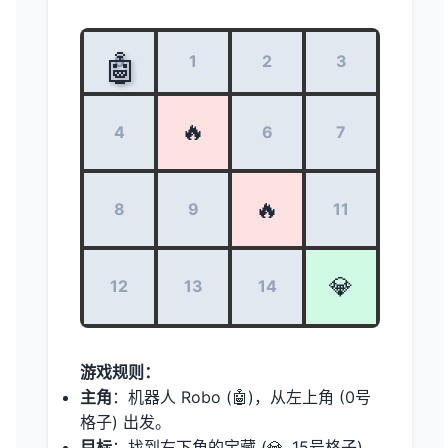
🤖
0
1
2
3
🔥
4
6
7
🔥
8
9
11
💎
12
13
14
游戏规则：
主角
：机器人 Robo (🤖)，从左上角 (0号
格子) 出发。
目标
：找到右下角的宝藏 (💎, 15号格子)。