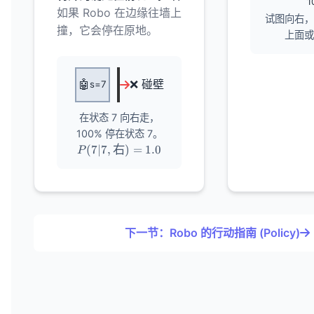
1
如果 Robo 在边缘往墙上
试图向右，
撞，它会停在原地。
上面或
🤖
❌ 碰壁
s=7
在状态 7 向右走，
100% 停在状态 7。
P(7 | 7,
(
7∣7
,
右
)
=
1.0
P
\text{右})
= 1.0
下一节：Robo 的行动指南 (Policy)