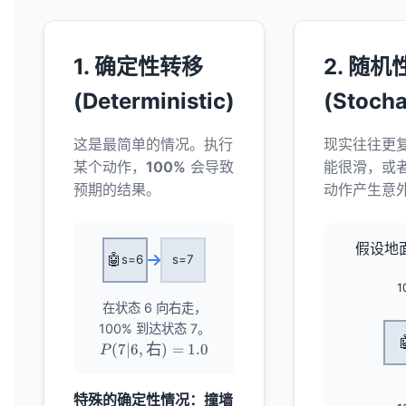
1. 确定性转移
2. 随
(Deterministic)
(Stocha
这是最简单的情况。执行
现实往往更
某个动作，
100%
会导致
能很滑，或
预期的结果。
动作产生意
假设地
🤖
s=6
s=7
1
在状态 6 向右走，
100% 到达状态 7。

P(7 | 6,
(
7∣6
,
右
)
=
1.0
P
\text{右})
= 1.0
特殊的确定性情况：撞墙